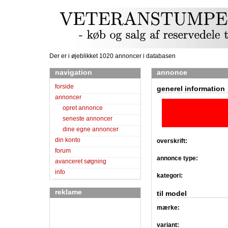
Der er i øjeblikket 1020 annoncer i databasen
navigation
annonce
forside
generel information
annoncer
opret annonce
seneste annoncer
dine egne annoncer
din konto
overskrift:
forum
annonce type:
avanceret søgning
info
kategori:
reklame
til model
mærke:
variant: