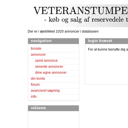
Der er i øjeblikket 1020 annoncer i databasen
navigation
login krævet
forside
For at kunne benytte dig 
annoncer
opret annonce
seneste annoncer
dine egne annoncer
din konto
forum
avanceret søgning
info
reklame