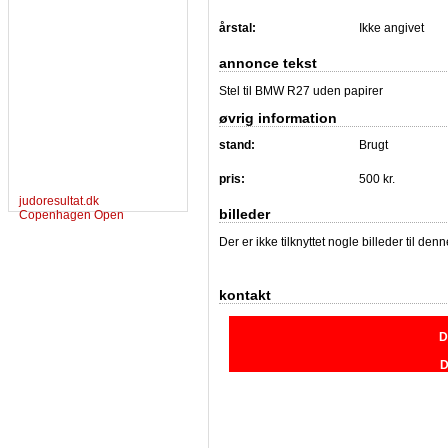
årstal:
Ikke angivet
annonce tekst
Stel til BMW R27 uden papirer
øvrig information
stand:
Brugt
pris:
500 kr.
judoresultat.dk
billeder
Copenhagen Open
Der er ikke tilknyttet nogle billeder til de
kontakt
D
D