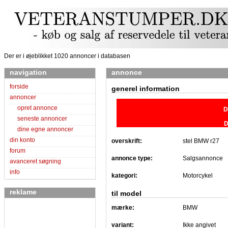
Der er i øjeblikket 1020 annoncer i databasen
navigation
annonce
forside
generel information
annoncer
opret annonce
D
seneste annoncer
D
dine egne annoncer
din konto
overskrift:
stel BMW r27
forum
annonce type:
Salgsannonce
avanceret søgning
info
kategori:
Motorcykel
reklame
til model
mærke:
BMW
variant:
Ikke angivet