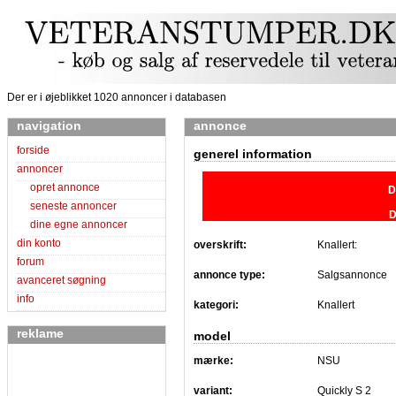
Der er i øjeblikket 1020 annoncer i databasen
navigation
annonce
forside
generel information
annoncer
opret annonce
D
seneste annoncer
D
dine egne annoncer
din konto
overskrift:
Knallert:
forum
annonce type:
Salgsannonce
avanceret søgning
info
kategori:
Knallert
reklame
model
mærke:
NSU
variant:
Quickly S 2