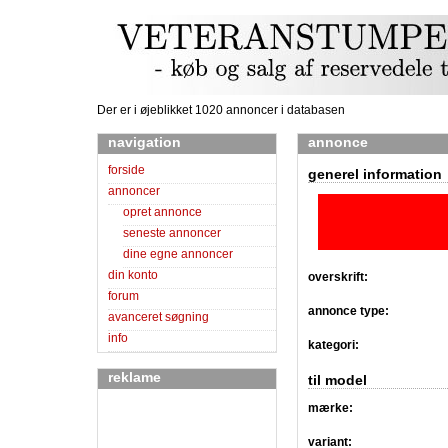
Der er i øjeblikket 1020 annoncer i databasen
navigation
annonce
forside
generel information
annoncer
opret annonce
seneste annoncer
dine egne annoncer
din konto
overskrift:
forum
annonce type:
avanceret søgning
info
kategori:
reklame
til model
mærke:
variant: