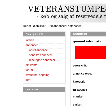
Der er i øjeblikket 1020 annoncer i databasen
navigation
annonce
forside
generel information
annoncer
opret annonce
seneste annoncer
dine egne annoncer
din konto
overskrift:
forum
annonce type:
avanceret søgning
info
kategori:
reklame
til model
mærke:
variant: