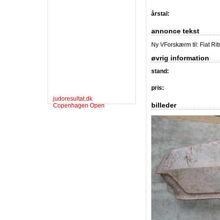
årstal:
annonce tekst
Ny VForskærm til: Fiat Ritm
øvrig information
stand:
pris:
judoresultat.dk
billeder
Copenhagen Open