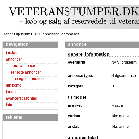
Der er i øjeblikket 1020 annoncer i databasen
navigation
annonce
forside
generel information
annoncer
overskrift:
Ny VForskærm
opret annonce
seneste annoncer
annonce type:
Salgsannonce
dine egne annoncer
din konto
kategori:
Bil
forum
til model
avanceret søgning
info
mærke:
Mazda
variant:
Ikke angivet
reklame
årstal:
Ikke angivet
annonce tekst