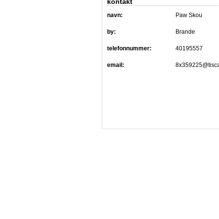
kontakt
navn:
Paw Skou
by:
Brande
telefonnummer:
40195557
email:
8x359225@tisca