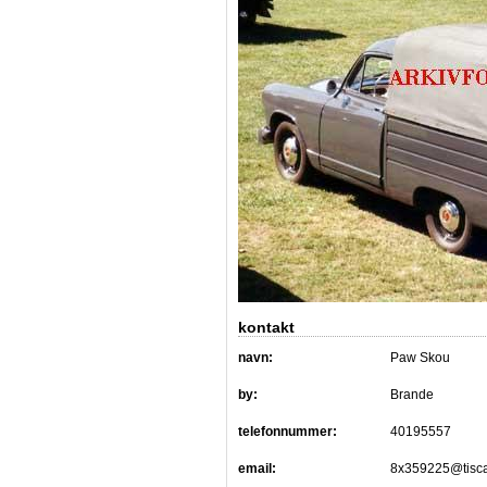
kontakt
navn:
Paw Skou
by:
Brande
telefonnummer:
40195557
email:
8x359225@tisca