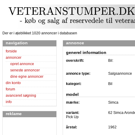
Der er i øjeblikket 1020 annoncer i databasen
navigation
annonce
forside
generel information
annoncer
overskrift:
Bil:
opret annonce
seneste annoncer
annonce type:
Salgsannonce
dine egne annoncer
din konto
kategori:
Bil
forum
model
avanceret søgning
info
mærke:
Simca
variant:
62 Simca Aronde
reklame
Pick Up
årstal:
1962