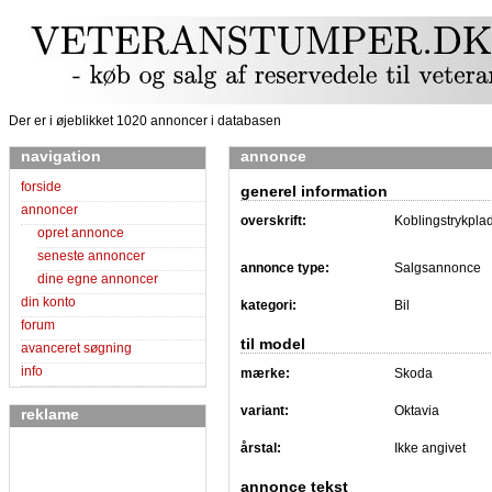
Der er i øjeblikket 1020 annoncer i databasen
navigation
annonce
forside
generel information
annoncer
overskrift:
Koblingstrykpla
opret annonce
seneste annoncer
annonce type:
Salgsannonce
dine egne annoncer
din konto
kategori:
Bil
forum
til model
avanceret søgning
info
mærke:
Skoda
variant:
Oktavia
reklame
årstal:
Ikke angivet
annonce tekst