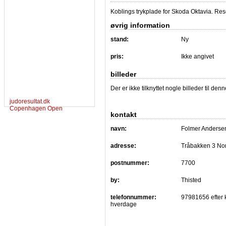
Koblings trykplade for Skoda Oktavia. Re
øvrig information
stand:
Ny
pris:
Ikke angivet
billeder
Der er ikke tilknyttet nogle billeder til de
judoresultat.dk
Copenhagen Open
kontakt
navn:
Folmer Anderse
adresse:
Tråbakken 3 No
postnummer:
7700
by:
Thisted
telefonnummer:
97981656 efter 
hverdage