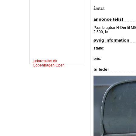
årstal:
annonce tekst
Pæn brugbar H-Dør til MGA
2.500,-kr.
øvrig information
stand:
pris:
judoresultat.dk
Copenhagen Open
billeder