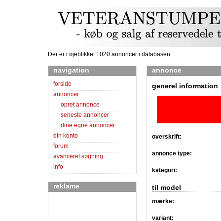
Der er i øjeblikket 1020 annoncer i databasen
navigation
annonce
forside
generel information
annoncer
opret annonce
seneste annoncer
dine egne annoncer
din konto
overskrift:
forum
annonce type:
avanceret søgning
info
kategori:
reklame
til model
mærke:
variant: