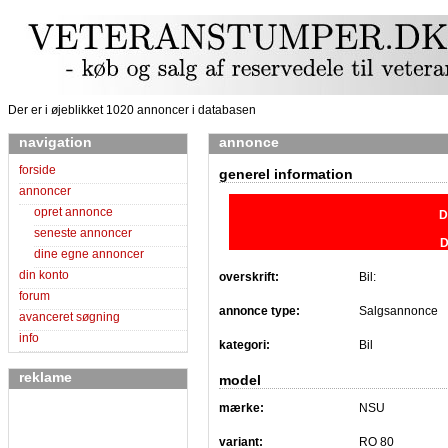
Der er i øjeblikket 1020 annoncer i databasen
navigation
annonce
forside
generel information
annoncer
opret annonce
D
seneste annoncer
D
dine egne annoncer
din konto
overskrift:
Bil:
forum
annonce type:
Salgsannonce
avanceret søgning
info
kategori:
Bil
reklame
model
mærke:
NSU
variant:
RO 80