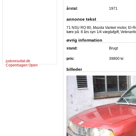
årstal:
1971
annonce tekst
71 NSU RO 80, Mazda Vankel motor, El-Rud
køre på: 8 års syn 1/4 vægtafgift, Veteranf
øvrig information
stand:
Brugt
pris:
39800 kr.
judoresultat.dk
Copenhagen Open
billeder