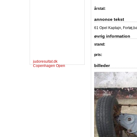
årstal:
annonce tekst
61 Opel Kaptajn, Fortøj,bag
øvrig information
stand:
pris:
judoresultat.dk
billeder
Copenhagen Open