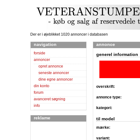
Der er i øjeblikket 1020 annoncer i databasen
navigation
annonce
forside
generel information
annoncer
opret annonce
seneste annoncer
dine egne annoncer
din konto
overskrift:
forum
annonce type:
avanceret søgning
info
kategori:
reklame
til model
mærke:
variant: