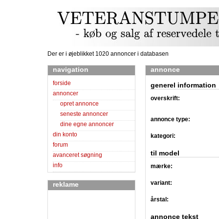
Der er i øjeblikket 1020 annoncer i databasen
navigation
annonce
forside
generel information
annoncer
overskrift:
opret annonce
seneste annoncer
annonce type:
dine egne annoncer
din konto
kategori:
forum
til model
avanceret søgning
info
mærke:
variant:
reklame
årstal:
annonce tekst