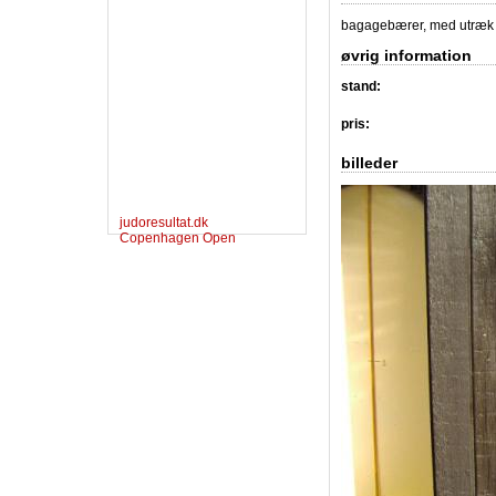
bagagebærer, med utræk 
øvrig information
stand:
pris:
billeder
judoresultat.dk
Copenhagen Open