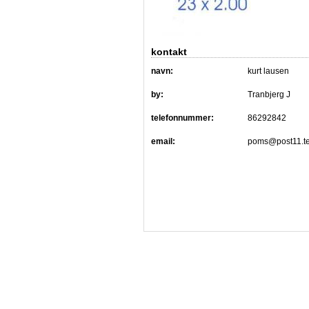
kontakt
navn:
kurt lausen
by:
Tranbjerg J
telefonnummer:
86292842
email:
poms@post11.te