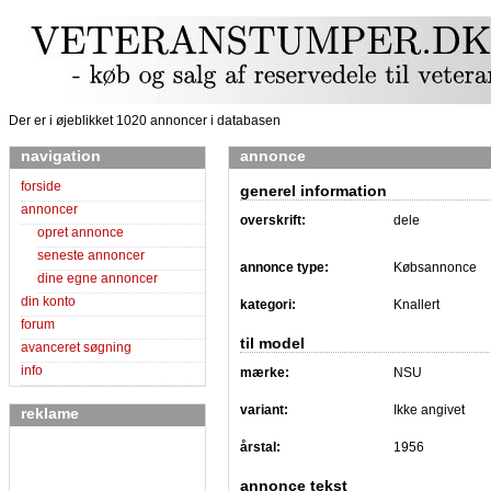
Der er i øjeblikket 1020 annoncer i databasen
navigation
annonce
forside
generel information
annoncer
overskrift:
dele
opret annonce
seneste annoncer
annonce type:
Købsannonce
dine egne annoncer
din konto
kategori:
Knallert
forum
til model
avanceret søgning
info
mærke:
NSU
variant:
Ikke angivet
reklame
årstal:
1956
annonce tekst