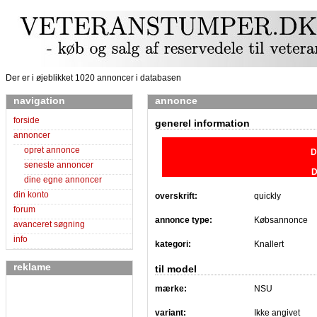
Der er i øjeblikket 1020 annoncer i databasen
navigation
annonce
forside
generel information
annoncer
opret annonce
D
seneste annoncer
D
dine egne annoncer
din konto
overskrift:
quickly
forum
annonce type:
Købsannonce
avanceret søgning
info
kategori:
Knallert
reklame
til model
mærke:
NSU
variant:
Ikke angivet