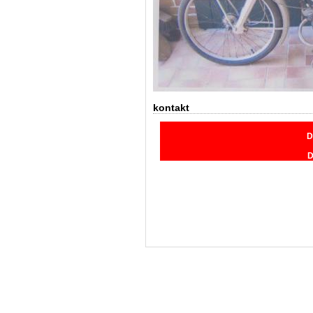
kontakt
D
D