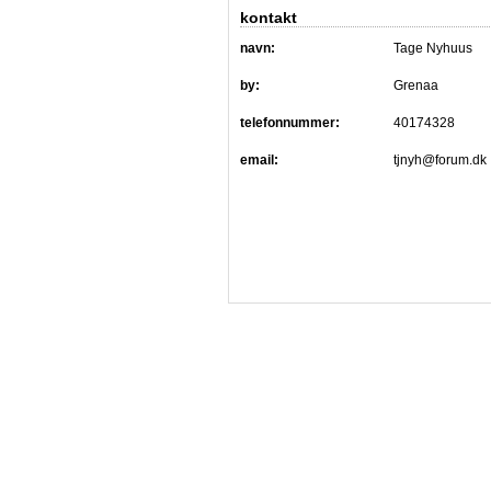
kontakt
navn:
Tage Nyhuus
by:
Grenaa
telefonnummer:
40174328
email:
tjnyh@forum.dk