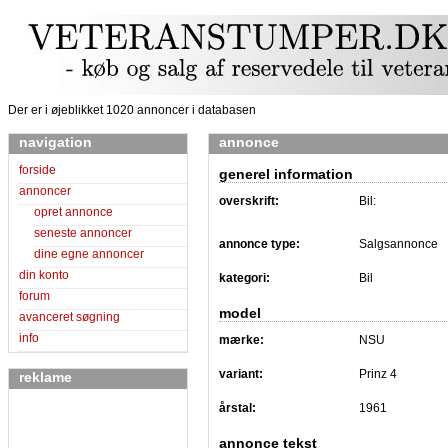
Der er i øjeblikket 1020 annoncer i databasen
navigation
annonce
forside
generel information
annoncer
overskrift:
Bil:
opret annonce
seneste annoncer
annonce type:
Salgsannonce
dine egne annoncer
din konto
kategori:
Bil
forum
model
avanceret søgning
info
mærke:
NSU
variant:
Prinz 4
reklame
årstal:
1961
annonce tekst