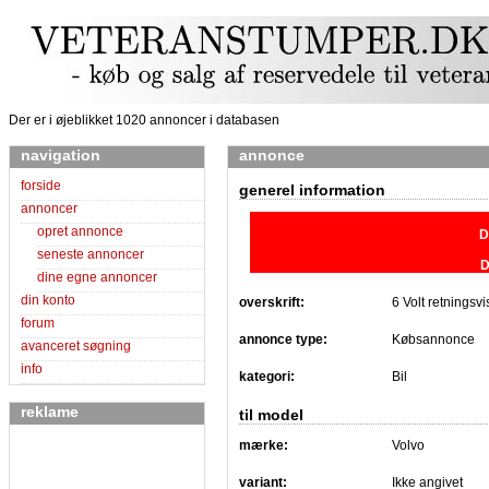
Der er i øjeblikket 1020 annoncer i databasen
navigation
annonce
forside
generel information
annoncer
opret annonce
D
seneste annoncer
D
dine egne annoncer
din konto
overskrift:
6 Volt retningsvi
forum
annonce type:
Købsannonce
avanceret søgning
info
kategori:
Bil
reklame
til model
mærke:
Volvo
variant:
Ikke angivet