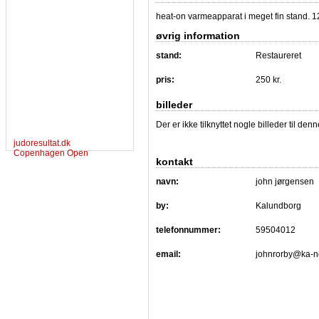
heat-on varmeapparat i meget fin stand. 
øvrig information
stand:
Restaureret
pris:
250 kr.
billeder
Der er ikke tilknyttet nogle billeder til de
judoresultat.dk
Copenhagen Open
kontakt
navn:
john jørgensen
by:
Kalundborg
telefonnummer:
59504012
email:
johnrorby@ka-n