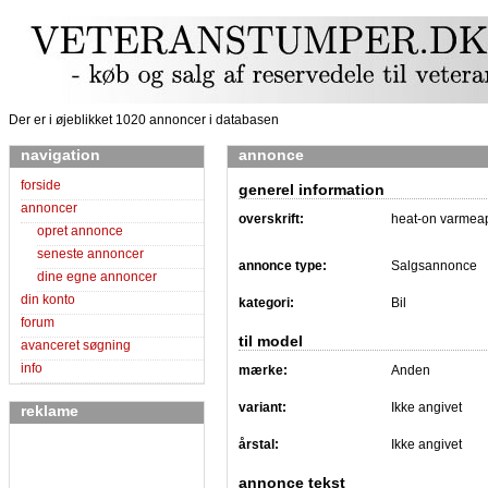
Der er i øjeblikket 1020 annoncer i databasen
navigation
annonce
forside
generel information
annoncer
overskrift:
heat-on varmea
opret annonce
seneste annoncer
annonce type:
Salgsannonce
dine egne annoncer
din konto
kategori:
Bil
forum
til model
avanceret søgning
info
mærke:
Anden
variant:
Ikke angivet
reklame
årstal:
Ikke angivet
annonce tekst