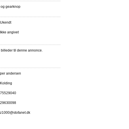
e og gearknop
Ukendt
Ikke angivet
e billeder til denne annonce.
per andersen
Kolding
75529040
29630098
z1000@stofanet.dk