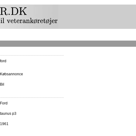
ford
Købsannonce
Bil
Ford
taunus p3
1961