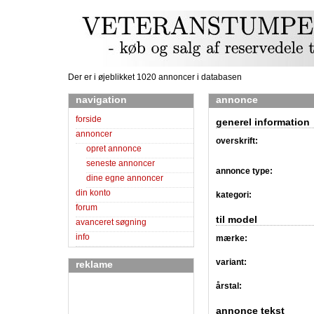
Der er i øjeblikket 1020 annoncer i databasen
navigation
annonce
forside
generel information
annoncer
overskrift:
opret annonce
seneste annoncer
annonce type:
dine egne annoncer
din konto
kategori:
forum
til model
avanceret søgning
info
mærke:
variant:
reklame
årstal:
annonce tekst