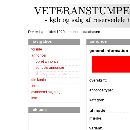
Der er i øjeblikket 1020 annoncer i databasen
navigation
annonce
forside
generel information
annoncer
opret annonce
seneste annoncer
dine egne annoncer
din konto
overskrift:
forum
annonce type:
avanceret søgning
info
kategori:
reklame
til model
mærke:
variant: