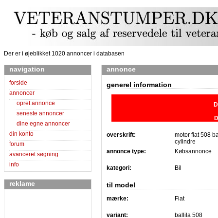
Der er i øjeblikket 1020 annoncer i databasen
navigation
annonce
forside
generel information
annoncer
opret annonce
D
seneste annoncer
D
dine egne annoncer
din konto
overskrift:
motor fiat 508 b
cylindre
forum
annonce type:
Købsannonce
avanceret søgning
info
kategori:
Bil
reklame
til model
mærke:
Fiat
variant:
ballila 508