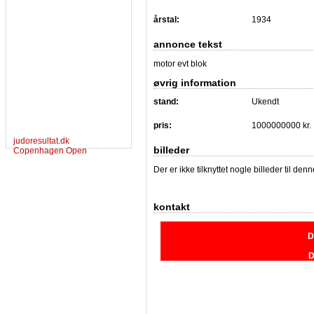
årstal:
1934
annonce tekst
motor evt blok
øvrig information
stand:
Ukendt
pris:
1000000000 kr.
judoresultat.dk
billeder
Copenhagen Open
Der er ikke tilknyttet nogle billeder til de
kontakt
D
D