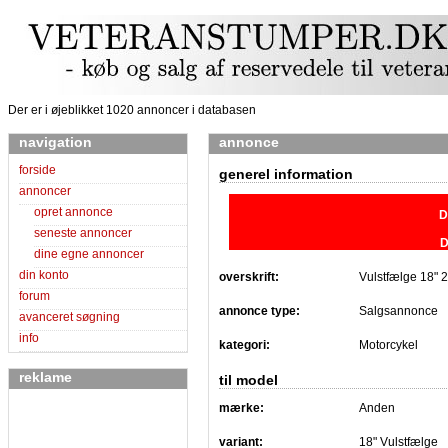
Der er i øjeblikket 1020 annoncer i databasen
navigation
annonce
forside
generel information
annoncer
opret annonce
D
seneste annoncer
D
dine egne annoncer
din konto
overskrift:
Vulstfælge 18" 2
forum
annonce type:
Salgsannonce
avanceret søgning
info
kategori:
Motorcykel
reklame
til model
mærke:
Anden
variant:
18" Vulstfælge