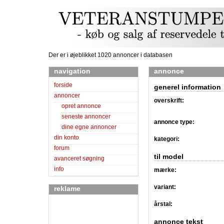
Der er i øjeblikket 1020 annoncer i databasen
navigation
annonce
forside
generel information
annoncer
overskrift:
opret annonce
seneste annoncer
annonce type:
dine egne annoncer
din konto
kategori:
forum
til model
avanceret søgning
info
mærke:
variant:
reklame
årstal:
annonce tekst