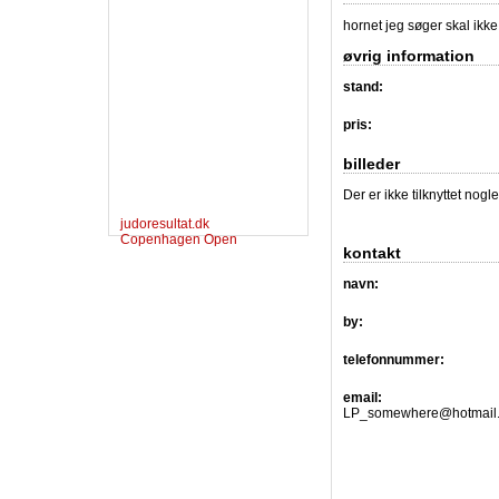
hornet jeg søger skal ikke
øvrig information
stand:
pris:
billeder
Der er ikke tilknyttet nogl
judoresultat.dk
Copenhagen Open
kontakt
navn:
by:
telefonnummer:
email:
LP_somewhere@hotmail