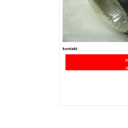
kontakt
D
D