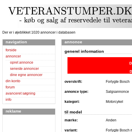
Der er i øjeblikket 1020 annoncer i databasen
navigation
annonce
forside
generel information
annoncer
opret annonce
D
seneste annoncer
D
dine egne annoncer
din konto
overskrift:
Forlygte Bosch
forum
annonce type:
Salgsannonce
avanceret søgning
info
kategori:
Motorcykel
reklame
til model
mærke:
Anden
variant:
Forlygte Bosch 