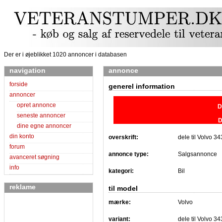
Der er i øjeblikket 1020 annoncer i databasen
navigation
annonce
forside
generel information
annoncer
opret annonce
D
seneste annoncer
D
dine egne annoncer
din konto
overskrift:
dele til Volvo 34
forum
annonce type:
Salgsannonce
avanceret søgning
info
kategori:
Bil
reklame
til model
mærke:
Volvo
variant:
dele til Volvo 34