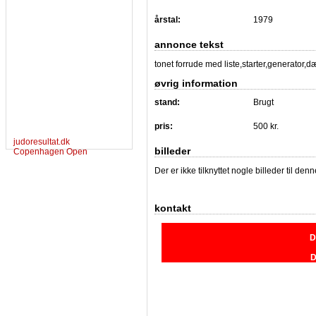
årstal:
1979
annonce tekst
tonet forrude med liste,starter,generator
øvrig information
stand:
Brugt
pris:
500 kr.
judoresultat.dk
billeder
Copenhagen Open
Der er ikke tilknyttet nogle billeder til de
kontakt
D
D