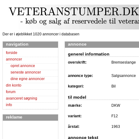
Der er i øjeblikket 1020 annoncer i databasen
navigation
annonce
forside
generel information
annoncer
overskrift:
Bremseslange
opret annonce
seneste annoncer
annonce type:
Salgsannonce
dine egne annoncer
din konto
kategori:
Bil
forum
til model
avanceret søgning
info
mærke:
DKW
variant:
F12
reklame
årstal:
1963
annonce tekst