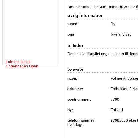
Bremse slange for Auto Union DKW F 12 å
øvrig information
stand:
Ny
pris:
Ikke angivet
billeder
Der er ikke tilknyttet nogle billeder til de
judoresultat.dk
Copenhagen Open
kontakt
navn:
Folmer Anderse
adresse:
Tråbakken 3 No
postnummer:
7700
by:
Thisted
telefonnummer:
97981656 efter 
hverdage