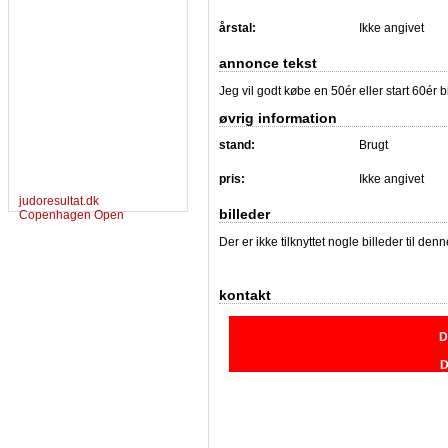
årstal:
Ikke angivet
annonce tekst
Jeg vil godt købe en 50ér eller start 60ér bi
øvrig information
stand:
Brugt
pris:
Ikke angivet
judoresultat.dk
billeder
Copenhagen Open
Der er ikke tilknyttet nogle billeder til de
kontakt
D
D