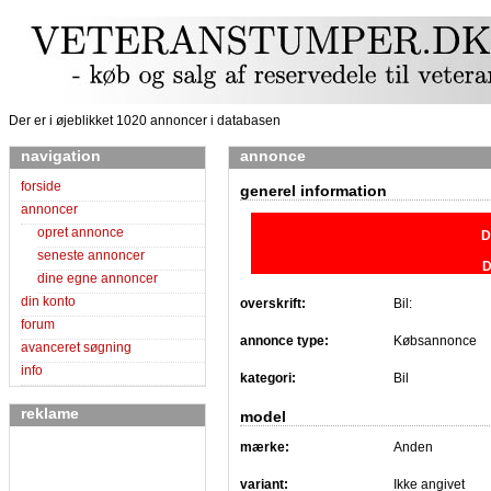
Der er i øjeblikket 1020 annoncer i databasen
navigation
annonce
forside
generel information
annoncer
opret annonce
D
seneste annoncer
D
dine egne annoncer
din konto
overskrift:
Bil:
forum
annonce type:
Købsannonce
avanceret søgning
info
kategori:
Bil
reklame
model
mærke:
Anden
variant:
Ikke angivet