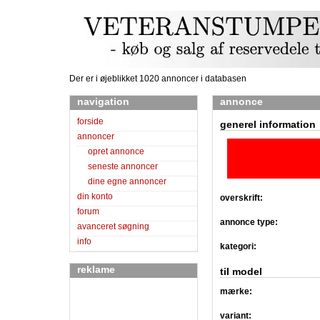
Der er i øjeblikket 1020 annoncer i databasen
navigation
annonce
forside
generel information
annoncer
opret annonce
seneste annoncer
dine egne annoncer
din konto
overskrift:
forum
annonce type:
avanceret søgning
info
kategori:
reklame
til model
mærke:
variant: