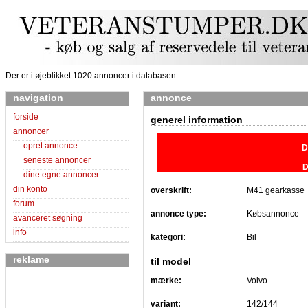
Der er i øjeblikket 1020 annoncer i databasen
navigation
annonce
forside
generel information
annoncer
opret annonce
D
seneste annoncer
D
dine egne annoncer
din konto
overskrift:
M41 gearkasse
forum
annonce type:
Købsannonce
avanceret søgning
info
kategori:
Bil
reklame
til model
mærke:
Volvo
variant:
142/144