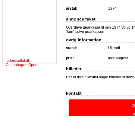
årstal:
1974
annonce tekst
Overdrive gearkasse til min 1974 Volvo 1
"kun" selve gearkassen.
øvrig information
stand:
Ukendt
pris:
Ikke angivet
judoresultat.dk
Copenhagen Open
billeder
Der er ikke tilknyttet nogle billeder til de
kontakt
D
D