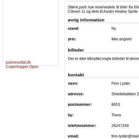
Større,parti nye reservedele til biler fra 
Citroen 11 og dele til Austin Healey Sprite
øvrig information
stand:
Ny
pris:
Ikke angivet
billeder
Der er ikke tilknyttet nogle billeder til de
judoresultat.dk
Copenhagen Open
kontakt
navn:
Finn Lyster
adresse:
Smedebakken 
postnummer:
8653
by:
Them
telefonnummer:
26247249
email:
finn-lyster@mail