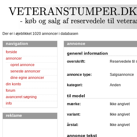
Der er i øjeblikket 1020 annoncer i databasen
navigation
annonce
forside
generel information
annoncer
overskrift:
Reservedele til
opret annonce
seneste annoncer
annonce type:
Salgsannonce
dine egne annoncer
din konto
kategori:
Anden
forum
til model
avanceret søgning
info
mærke:
Ikke angivet
variant:
Ikke angivet
reklame
årstal:
Ikke angivet
annonce tekst