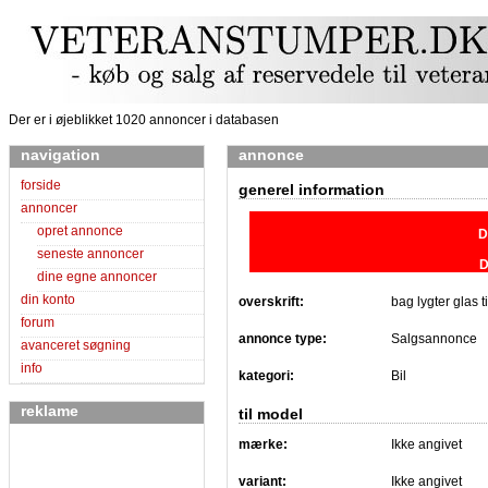
Der er i øjeblikket 1020 annoncer i databasen
navigation
annonce
forside
generel information
annoncer
opret annonce
D
seneste annoncer
D
dine egne annoncer
din konto
overskrift:
bag lygter glas 
forum
annonce type:
Salgsannonce
avanceret søgning
info
kategori:
Bil
reklame
til model
mærke:
Ikke angivet
variant:
Ikke angivet