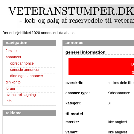
Der er i øjeblikket 1020 annoncer i databasen
navigation
annonce
forside
generel information
annoncer
opret annonce
D
seneste annoncer
D
dine egne annoncer
din konto
overskrift:
ønskes dele til
forum
annonce type:
Købsannonce
avanceret søgning
info
kategori:
Bil
reklame
til model
mærke:
Ikke angivet
variant:
Ikke angivet