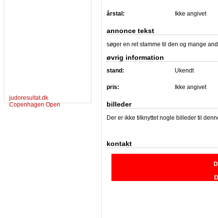
årstal:
Ikke angivet
annonce tekst
søger en ret stamme til den og mange andr
øvrig information
stand:
Ukendt
pris:
Ikke angivet
judoresultat.dk
billeder
Copenhagen Open
Der er ikke tilknyttet nogle billeder til de
kontakt
D
D