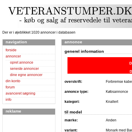
Der er i øjeblikket 1020 annoncer i databasen
navigation
annonce
forside
generel information
annoncer
opret annonce
D
seneste annoncer
D
dine egne annoncer
din konto
overskrift:
Forbremse kabe
forum
annonce type:
Købsannonce
avanceret søgning
info
kategori:
Knallert
reklame
til model
mærke:
Anden
variant:
Monark med Ba