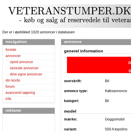
Der er i øjeblikket 1020 annoncer i databasen
navigation
annonce
forside
generel information
annoncer
opret annonce
D
seneste annoncer
D
dine egne annoncer
din konto
overskrift:
Bil:
forum
annonce type:
Købsannonce
avanceret søgning
info
kategori:
Bil
reklame
model
mærke:
Goggomobil
variant:
500 A topolino