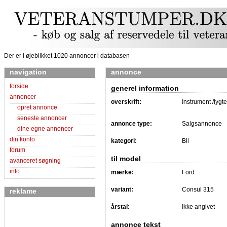
Der er i øjeblikket 1020 annoncer i databasen
navigation
annonce
forside
generel information
annoncer
overskrift:
Instrument /lygt
opret annonce
seneste annoncer
annonce type:
Salgsannonce
dine egne annoncer
din konto
kategori:
Bil
forum
til model
avanceret søgning
info
mærke:
Ford
variant:
Consul 315
reklame
årstal:
Ikke angivet
annonce tekst