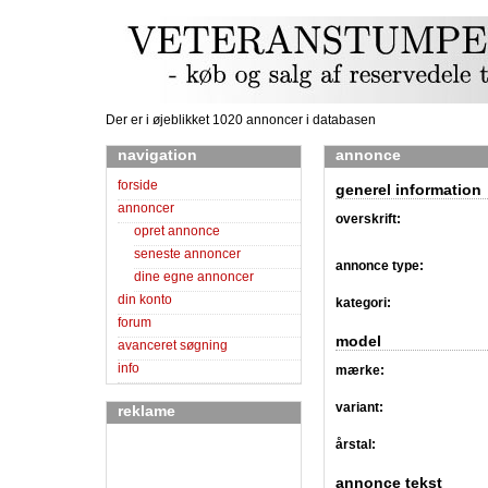
Der er i øjeblikket 1020 annoncer i databasen
navigation
annonce
forside
generel information
annoncer
overskrift:
opret annonce
seneste annoncer
annonce type:
dine egne annoncer
din konto
kategori:
forum
model
avanceret søgning
info
mærke:
variant:
reklame
årstal:
annonce tekst