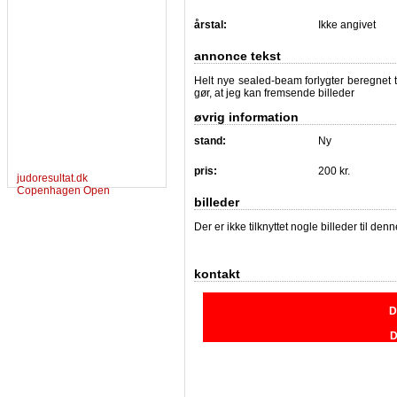
årstal:
Ikke angivet
annonce tekst
Helt nye sealed-beam forlygter beregnet t
gør, at jeg kan fremsende billeder
øvrig information
stand:
Ny
pris:
200 kr.
judoresultat.dk
Copenhagen Open
billeder
Der er ikke tilknyttet nogle billeder til de
kontakt
D
D