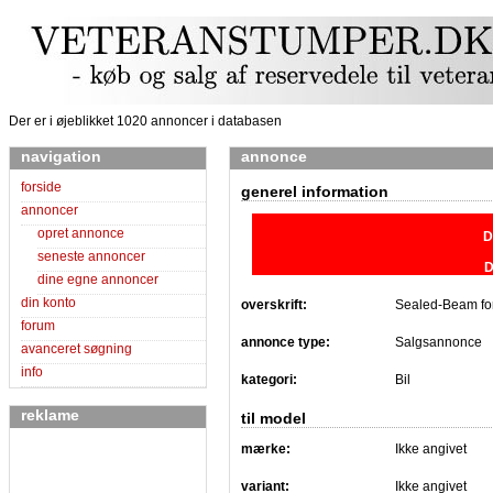
Der er i øjeblikket 1020 annoncer i databasen
navigation
annonce
forside
generel information
annoncer
opret annonce
D
seneste annoncer
D
dine egne annoncer
din konto
overskrift:
Sealed-Beam for
forum
annonce type:
Salgsannonce
avanceret søgning
info
kategori:
Bil
reklame
til model
mærke:
Ikke angivet
variant:
Ikke angivet