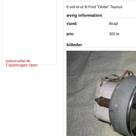
6 volt el-ur til Ford "Globe" Taunus
øvrig information
stand:
Brugt
pris:
300 kr.
billeder
judoresultat.dk
Copenhagen Open