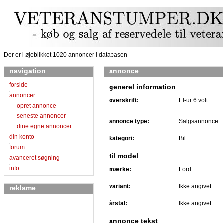
Der er i øjeblikket 1020 annoncer i databasen
navigation
annonce
forside
generel information
annoncer
overskrift:
El-ur 6 volt
opret annonce
seneste annoncer
annonce type:
Salgsannonce
dine egne annoncer
din konto
kategori:
Bil
forum
til model
avanceret søgning
info
mærke:
Ford
variant:
Ikke angivet
reklame
årstal:
Ikke angivet
annonce tekst