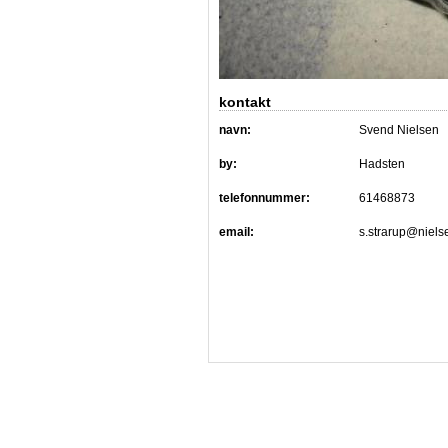
kontakt
navn:
Svend Nielsen
by:
Hadsten
telefonnummer:
61468873
email:
s.strarup@niels