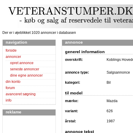
Der er i øjeblikket 1020 annoncer i databasen
navigation
annonce
forside
generel information
annoncer
overskrift:
Koblings Hovedc
opret annonce
seneste annoncer
annonce type:
Salgsannonce
dine egne annoncer
din konto
kategori:
Bil
forum
til model
avanceret søgning
info
mærke:
Mazda
variant:
626
reklame
årstal:
1987
annonce tekst