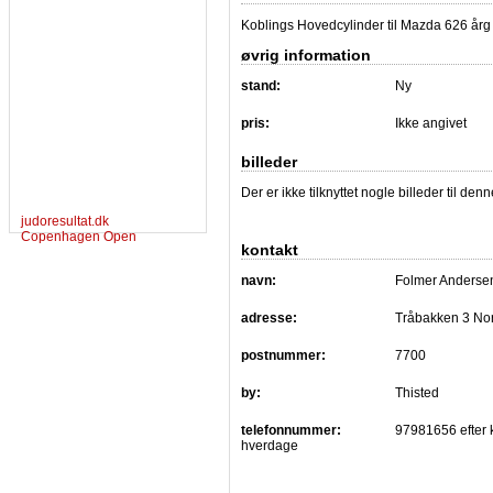
Koblings Hovedcylinder til Mazda 626 årg
øvrig information
stand:
Ny
pris:
Ikke angivet
billeder
Der er ikke tilknyttet nogle billeder til de
judoresultat.dk
Copenhagen Open
kontakt
navn:
Folmer Anderse
adresse:
Tråbakken 3 No
postnummer:
7700
by:
Thisted
telefonnummer:
97981656 efter 
hverdage