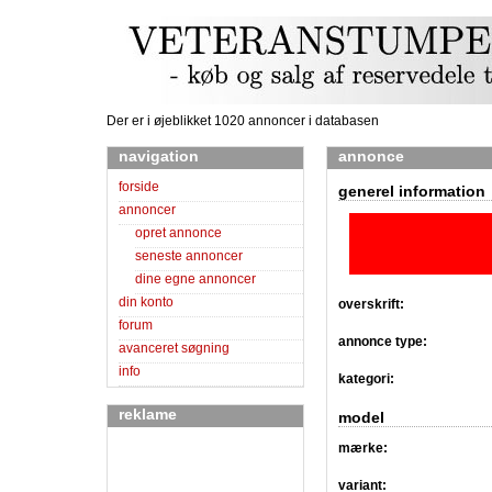
Der er i øjeblikket 1020 annoncer i databasen
navigation
annonce
forside
generel information
annoncer
opret annonce
seneste annoncer
dine egne annoncer
din konto
overskrift:
forum
annonce type:
avanceret søgning
info
kategori:
reklame
model
mærke:
variant: