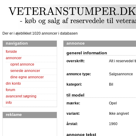
Der er i øjeblikket 1020 annoncer i databasen
navigation
annonce
forside
generel information
annoncer
overskrift:
Alt i reservedel
opret annonce
seneste annoncer
annonce type:
Salgsannonce
dine egne annoncer
din konto
kategori:
Bil
forum
til model
avanceret søgning
info
mærke:
Opel
variant:
Ikke angivet
reklame
årstal:
1960
annonce tekst