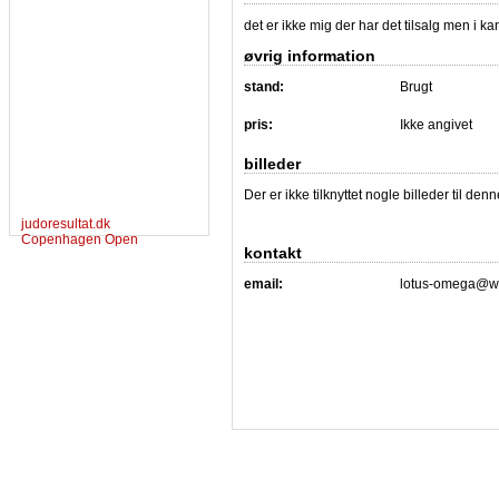
det er ikke mig der har det tilsalg men i 
øvrig information
stand:
Brugt
pris:
Ikke angivet
billeder
Der er ikke tilknyttet nogle billeder til de
judoresultat.dk
Copenhagen Open
kontakt
email:
lotus-omega@w