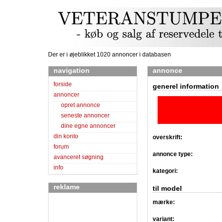
Der er i øjeblikket 1020 annoncer i databasen
navigation
annonce
forside
generel information
annoncer
opret annonce
seneste annoncer
dine egne annoncer
din konto
overskrift:
forum
annonce type:
avanceret søgning
info
kategori:
reklame
til model
mærke:
variant: