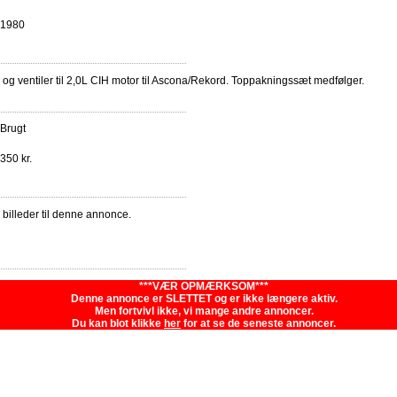
1980
l og ventiler til 2,0L CIH motor til Ascona/Rekord. Toppakningssæt medfølger.
Brugt
350 kr.
e billeder til denne annonce.
***VÆR OPMÆRKSOM***
Denne annonce er SLETTET og er ikke længere aktiv.
Men fortvivl ikke, vi mange andre annoncer.
Du kan blot klikke
her
for at se de seneste annoncer.