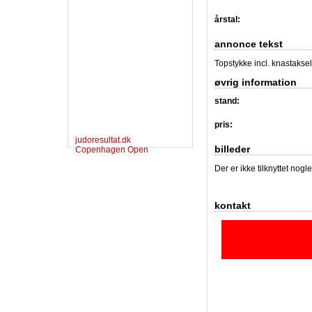
årstal:
annonce tekst
Topstykke incl. knastakse
øvrig information
stand:
pris:
judoresultat.dk
billeder
Copenhagen Open
Der er ikke tilknyttet nogl
kontakt