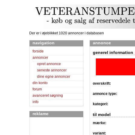
Der er i øjeblikket 1020 annoncer i databasen
navigation
annonce
forside
generel information
annoncer
opret annonce
seneste annoncer
dine egne annoncer
din konto
overskrift:
forum
annonce type:
avanceret søgning
info
kategori:
reklame
til model
mærke:
variant: