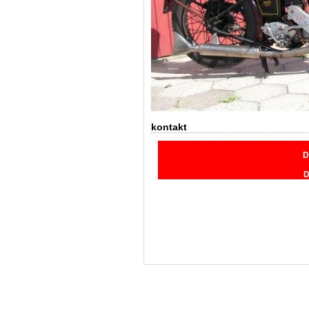
kontakt
D
D