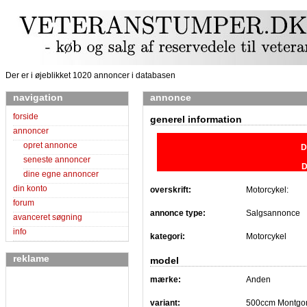
Der er i øjeblikket 1020 annoncer i databasen
navigation
annonce
forside
generel information
annoncer
opret annonce
D
seneste annoncer
D
dine egne annoncer
din konto
overskrift:
Motorcykel:
forum
annonce type:
Salgsannonce
avanceret søgning
info
kategori:
Motorcykel
reklame
model
mærke:
Anden
variant:
500ccm Montgo