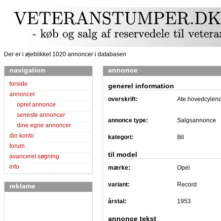
Der er i øjeblikket 1020 annoncer i databasen
navigation
annonce
forside
generel information
annoncer
overskrift:
Ate hovedcylen
opret annonce
seneste annoncer
annonce type:
Salgsannonce
dine egne annoncer
din konto
kategori:
Bil
forum
til model
avanceret søgning
info
mærke:
Opel
variant:
Record
reklame
årstal:
1953
annonce tekst