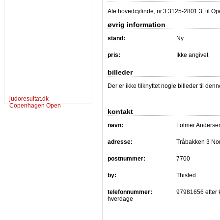
Ate hovedcylinde, nr.3.3125-2801.3. til 
øvrig information
stand:
Ny
pris:
Ikke angivet
billeder
Der er ikke tilknyttet nogle billeder til de
judoresultat.dk
Copenhagen Open
kontakt
navn:
Folmer Anderse
adresse:
Tråbakken 3 No
postnummer:
7700
by:
Thisted
telefonnummer:
97981656 efter 
hverdage