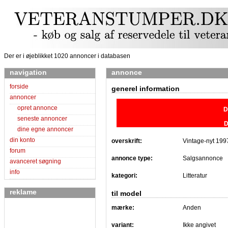
Der er i øjeblikket 1020 annoncer i databasen
navigation
annonce
forside
generel information
annoncer
opret annonce
D
seneste annoncer
D
dine egne annoncer
din konto
overskrift:
Vintage-nyt 199
forum
annonce type:
Salgsannonce
avanceret søgning
info
kategori:
Litteratur
reklame
til model
mærke:
Anden
variant:
Ikke angivet