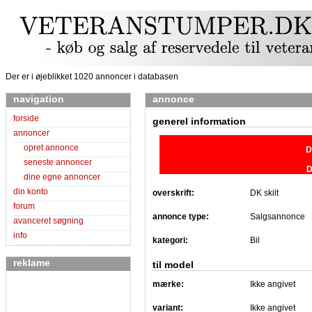
Der er i øjeblikket 1020 annoncer i databasen
navigation
annonce
forside
generel information
annoncer
opret annonce
D
seneste annoncer
D
dine egne annoncer
din konto
overskrift:
DK skilt
forum
annonce type:
Salgsannonce
avanceret søgning
info
kategori:
Bil
reklame
til model
mærke:
Ikke angivet
variant:
Ikke angivet