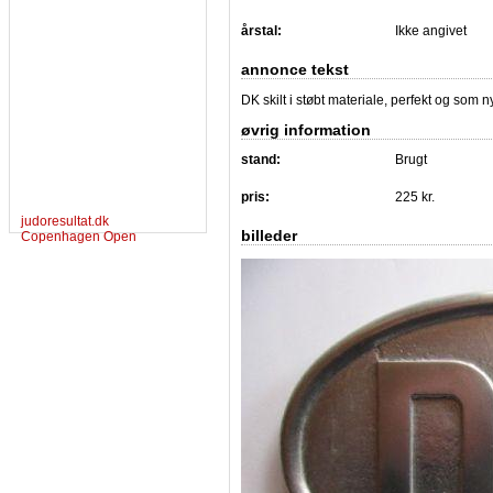
årstal:
Ikke angivet
annonce tekst
DK skilt i støbt materiale, perfekt og som ny
øvrig information
stand:
Brugt
pris:
225 kr.
judoresultat.dk
billeder
Copenhagen Open