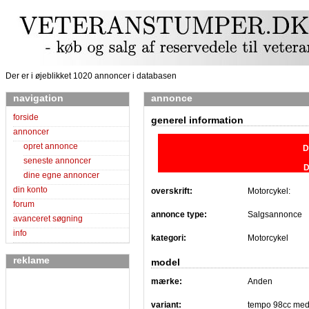
Der er i øjeblikket 1020 annoncer i databasen
navigation
annonce
forside
generel information
annoncer
opret annonce
D
seneste annoncer
D
dine egne annoncer
din konto
overskrift:
Motorcykel:
forum
annonce type:
Salgsannonce
avanceret søgning
info
kategori:
Motorcykel
reklame
model
mærke:
Anden
variant:
tempo 98cc med