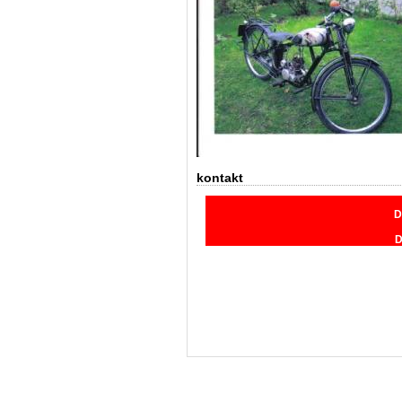
kontakt
D
D