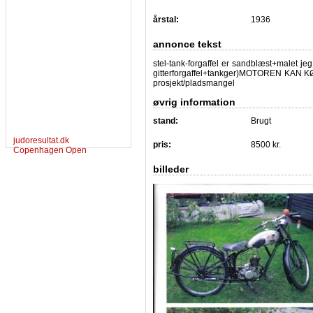
årstal:
1936
annonce tekst
stel-tank-forgaffel er sandblæst+malet j
gitterforgaffel+tankger)MOTOREN KAN KØR
prosjekt/pladsmangel
øvrig information
stand:
Brugt
judoresultat.dk
pris:
8500 kr.
Copenhagen Open
billeder