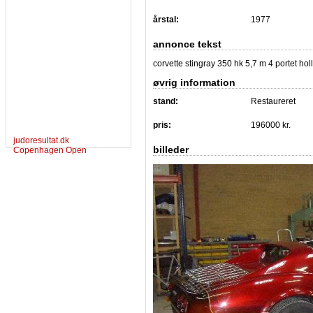
årstal:
1977
annonce tekst
corvette stingray 350 hk 5,7 m 4 portet hol
øvrig information
stand:
Restaureret
pris:
196000 kr.
judoresultat.dk
billeder
Copenhagen Open