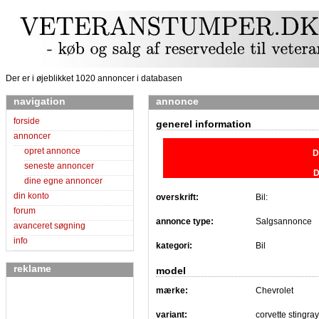
Der er i øjeblikket 1020 annoncer i databasen
navigation
annonce
forside
generel information
annoncer
opret annonce
D
seneste annoncer
D
dine egne annoncer
din konto
overskrift:
Bil:
forum
annonce type:
Salgsannonce
avanceret søgning
info
kategori:
Bil
reklame
model
mærke:
Chevrolet
variant:
corvette stingray