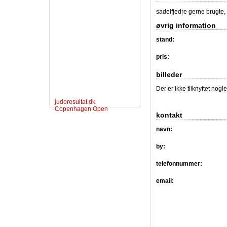
sadelfjedre gerne brugte,
øvrig information
stand:
pris:
billeder
Der er ikke tilknyttet nogl
judoresultat.dk
Copenhagen Open
kontakt
navn:
by:
telefonnummer:
email: