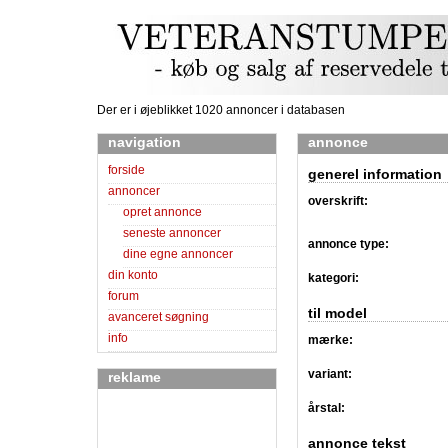
Der er i øjeblikket 1020 annoncer i databasen
navigation
annonce
forside
generel information
annoncer
overskrift:
opret annonce
seneste annoncer
annonce type:
dine egne annoncer
din konto
kategori:
forum
til model
avanceret søgning
info
mærke:
variant:
reklame
årstal:
annonce tekst