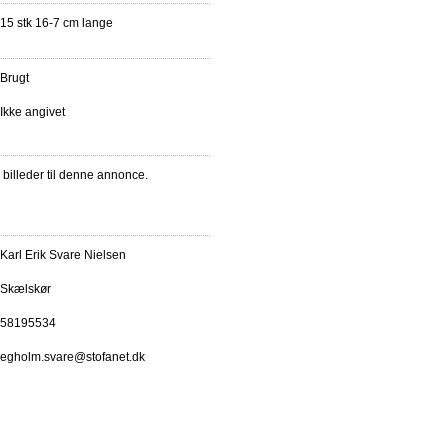
 15 stk 16-7 cm lange
Brugt
Ikke angivet
e billeder til denne annonce.
Karl Erik Svare Nielsen
Skælskør
58195534
egholm.svare@stofanet.dk